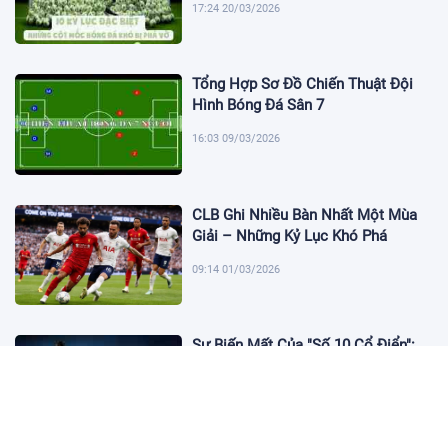
17:24 20/03/2026
Tổng Hợp Sơ Đồ Chiến Thuật Đội
Hình Bóng Đá Sân 7
16:03 09/03/2026
CLB Ghi Nhiều Bàn Nhất Một Mùa
Giải – Những Kỷ Lục Khó Phá
09:14 01/03/2026
Sự Biến Mất Của "Số 10 Cổ Điển":
Lời Chia Tay Những Nghệ Sĩ Cuối
Cùng
17:10 19/01/2026