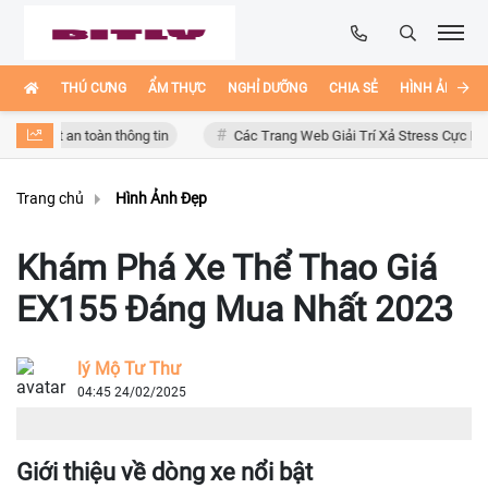
THÚ CƯNG
ẨM THỰC
NGHỈ DƯỠNG
CHIA SẺ
HÌNH ẢNH ĐẸ
ất an toàn thông tin
Các Trang Web Giải Trí Xả Stress Cực Hay Ho Trê
Trang chủ
Hình Ảnh Đẹp
Khám Phá Xe Thể Thao Giá
EX155 Đáng Mua Nhất 2023
lý Mộ Tư Thư
04:45 24/02/2025
Giới thiệu về dòng xe nổi bật