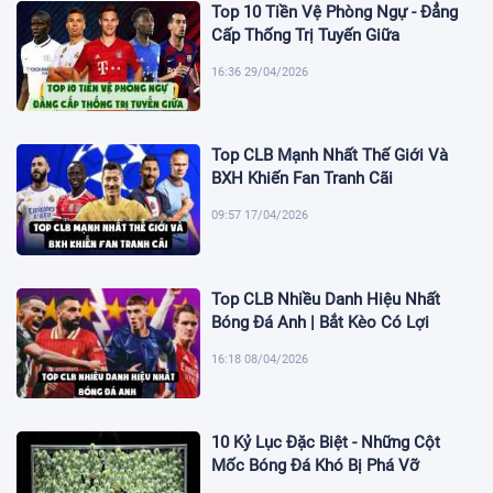
Top 10 Tiền Vệ Phòng Ngự - Đẳng
Cấp Thống Trị Tuyến Giữa
16:36 29/04/2026
Top CLB Mạnh Nhất Thế Giới Và
BXH Khiến Fan Tranh Cãi
09:57 17/04/2026
Top CLB Nhiều Danh Hiệu Nhất
Bóng Đá Anh | Bắt Kèo Có Lợi
16:18 08/04/2026
10 Kỷ Lục Đặc Biệt - Những Cột
Mốc Bóng Đá Khó Bị Phá Vỡ