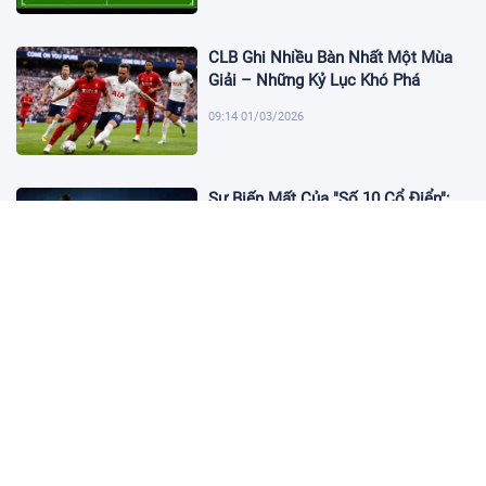
CLB Ghi Nhiều Bàn Nhất Một Mùa
Giải – Những Kỷ Lục Khó Phá
09:14 01/03/2026
Sự Biến Mất Của "Số 10 Cổ Điển":
Lời Chia Tay Những Nghệ Sĩ Cuối
Cùng
17:10 19/01/2026
Cập Nhật Tin Chuyển Nhượng
Chelsea nhắm Fermin Lopez
17:09 13/01/2026
Dàn Sao Trẻ Hứa Hẹn Bùng Nổ Tại