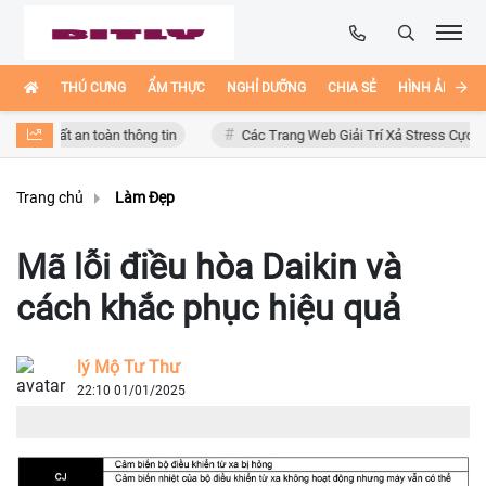
THÚ CƯNG
ẨM THỰC
NGHỈ DƯỠNG
CHIA SẺ
HÌNH ẢNH ĐẸ
 mất an toàn thông tin
Các Trang Web Giải Trí Xả Stress Cực Hay Ho T
Trang chủ
Làm Đẹp
Mã lỗi điều hòa Daikin và
cách khắc phục hiệu quả
lý Mộ Tư Thư
22:10 01/01/2025