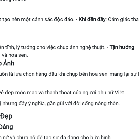
t tạo nên một cảnh sắc độc đáo. -
Khi đến đây
: Cảm giác th
n tĩnh, lý tưởng cho việc chụp ảnh nghệ thuật. -
Tận hưởng
:
 và hoa sen.
p Ảnh
luôn là lựa chọn hàng đầu khi chụp bên hoa sen, mang lại sự 
 vẻ đẹp mộc mạc và thanh thoát của người phụ nữ Việt.
dị nhưng đầy ý nghĩa, gần gũi với đời sống nông thôn.
 Đẹp
 Dáng
n nở và chưa nở để tạo sự đa dạng cho bức hình.