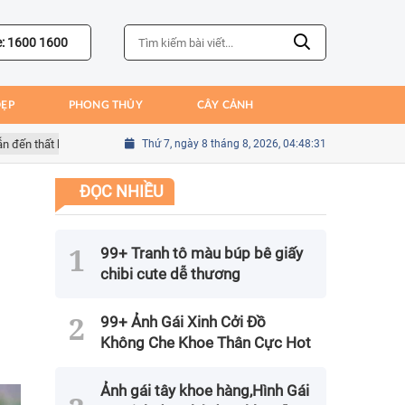
e: 1600 1600
ĐẸP
PHONG THỦY
CÂY CẢNH
thất bại của Bồ Đào Nha
Thứ 7, ngày 8 tháng 8, 2026, 04:48:33
Sai lầm của Kim Seung-gyu trong trận gặp Me
ĐỌC NHIỀU
99+ Tranh tô màu búp bê giấy
chibi cute dễ thương
99+ Ảnh Gái Xinh Cởi Đồ
Không Che Khoe Thân Cực Hot
Ảnh gái tây khoe hàng,Hình Gái