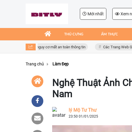
Mới nhất
Xem n
THÚ CƯNG
ẨM THỰC
g dụng giả mạo, nguy cơ mất an toàn thông tin
Các Trang Web Giải Trí 
Trang chủ
Làm Đẹp
Nghệ Thuật Ảnh Ch
Nam
lý Mộ Tư Thư
23:50 01/01/2025