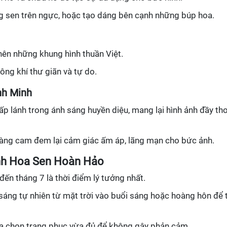
ng sen trên ngực, hoặc tạo dáng bên cạnh những búp hoa.
 nên những khung hình thuần Việt.
hông khí thư giãn và tự do.
nh Minh
ấp lánh trong ánh sáng huyền diệu, mang lại hình ảnh đầy th
vàng cam đem lại cảm giác ấm áp, lãng mạn cho bức ảnh.
nh Hoa Sen Hoàn Hảo
 đến tháng 7 là thời điểm lý tưởng nhất.
sáng tự nhiên từ mặt trời vào buổi sáng hoặc hoàng hôn để 
ựa chọn trang phục vừa đủ để không gây phản cảm.