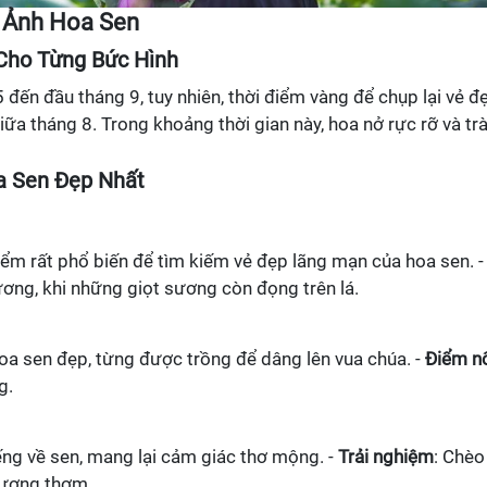
p Ảnh Hoa Sen
Cho Từng Bức Hình
 đến đầu tháng 9, tuy nhiên, thời điểm vàng để chụp lại vẻ đ
ữa tháng 8. Trong khoảng thời gian này, hoa nở rực rỡ và tr
a Sen Đẹp Nhất
điểm rất phổ biến để tìm kiếm vẻ đẹp lãng mạn của hoa sen. -
ương, khi những giọt sương còn đọng trên lá.
hoa sen đẹp, từng được trồng để dâng lên vua chúa. -
Điểm n
g.
tiếng về sen, mang lại cảm giác thơ mộng. -
Trải nghiệm
: Chèo
hương thơm.