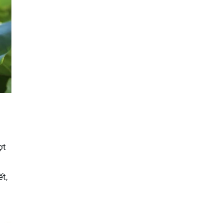
ợt
t,