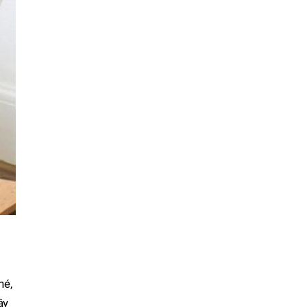
hé,
ây