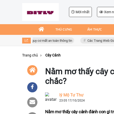
Mới nhất
Xem n
THÚ CƯNG
ẨM THỰC
 dụng giả mạo, nguy cơ mất an toàn thông tin
Các Trang Web Giải Trí X
Trang chủ
Cây Cảnh
Nằm mơ thấy cây cả
chắc?
lý Mộ Tư Thư
23:05 17/10/2024
Nằm mơ thấy cây cảnh đánh con gì trú