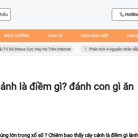
hiều
Hotlin
NGHỈ DƯỠNG
CHIA SẺ
HÌNH ẢNH ĐẸP
LÀM 
ả Stress Cực Hay Ho Trên Internet
Phân tích 4 nguyên nhân dẫn đến t
nh là điềm gì? đánh con gì ăn
ng lớn trong xổ số ? Chiêm bao thấy cây cảnh là điềm gì lành