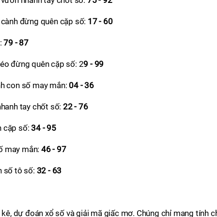
 vườn nhanh tay chốt số:
75 - 92
á cành đừng quên cặp số:
17 - 60
:
79 - 87
héo đừng quên cặp số: 2
9 - 99
nh con số may mắn:
04 - 36
nhanh tay chốt số:
22 - 76
n cặp số:
34 - 95
số may mắn:
46 - 97
h số tô số:
32 - 63
g kê, dự đoán xổ số và giải mã giấc mơ. Chúng chỉ mang tính c