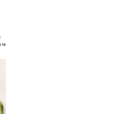
p
i
m ra