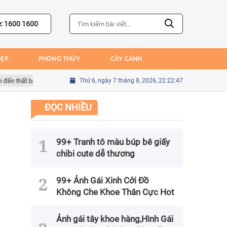
e: 1600 1600
ĐẸP
PHONG THỦY
CÂY CẢNH
hất bại của Bồ Đào Nha
Thứ 6, ngày 7 tháng 8, 2026, 22:22:48
Sai lầm của Kim Seung-gyu trong trận gặp Me
ĐỌC NHIỀU
99+ Tranh tô màu búp bê giấy
chibi cute dễ thương
99+ Ảnh Gái Xinh Cởi Đồ
Không Che Khoe Thân Cực Hot
Ảnh gái tây khoe hàng,Hình Gái