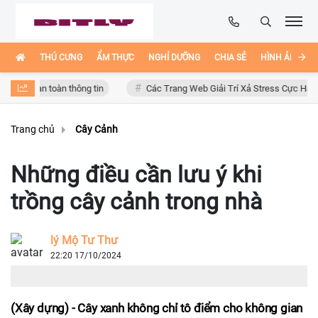
THÚ CƯNG
ẨM THỰC
NGHỈ DƯỠNG
CHIA SẺ
HÌNH ẢNH ĐẸ
n toàn thông tin
Các Trang Web Giải Trí Xả Stress Cực Hay Ho Trên In
Trang chủ
Cây Cảnh
Những điều cần lưu ý khi
trồng cây cảnh trong nhà
lý Mộ Tư Thư
22:20 17/10/2024
(Xây dựng) - Cây xanh không chỉ tô điểm cho không gian