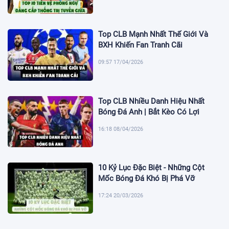
Top CLB Mạnh Nhất Thế Giới Và
BXH Khiến Fan Tranh Cãi
09:57 17/04/2026
Top CLB Nhiều Danh Hiệu Nhất
Bóng Đá Anh | Bắt Kèo Có Lợi
16:18 08/04/2026
10 Kỷ Lục Đặc Biệt - Những Cột
Mốc Bóng Đá Khó Bị Phá Vỡ
17:24 20/03/2026