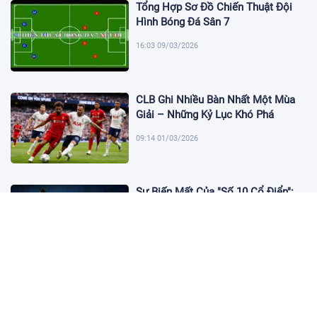
Tổng Hợp Sơ Đồ Chiến Thuật Đội
Hình Bóng Đá Sân 7
16:03 09/03/2026
CLB Ghi Nhiều Bàn Nhất Một Mùa
Giải – Những Kỷ Lục Khó Phá
09:14 01/03/2026
Sự Biến Mất Của "Số 10 Cổ Điển":
Lời Chia Tay Những Nghệ Sĩ Cuối
Cùng
17:10 19/01/2026
Cập Nhật Tin Chuyển Nhượng
Chelsea nhắm Fermin Lopez