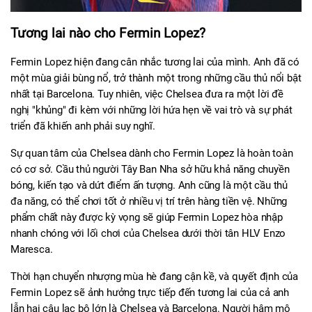
Tương lai nào cho Fermin Lopez?
Fermin Lopez hiện đang cân nhắc tương lai của mình. Anh đã có 
một mùa giải bùng nổ, trở thành một trong những cầu thủ nổi bật 
nhất tại Barcelona. Tuy nhiên, việc Chelsea đưa ra một lời đề 
nghị "khủng" đi kèm với những lời hứa hẹn về vai trò và sự phát 
triển đã khiến anh phải suy nghĩ.
Sự quan tâm của Chelsea dành cho Fermin Lopez là hoàn toàn 
có cơ sở. Cầu thủ người Tây Ban Nha sở hữu khả năng chuyền 
bóng, kiến tạo và dứt điểm ấn tượng. Anh cũng là một cầu thủ 
đa năng, có thể chơi tốt ở nhiều vị trí trên hàng tiền vệ. Những 
phẩm chất này được kỳ vọng sẽ giúp Fermin Lopez hòa nhập 
nhanh chóng với lối chơi của Chelsea dưới thời tân HLV Enzo 
Maresca.
Thời hạn chuyển nhượng mùa hè đang cận kề, và quyết định của 
Fermin Lopez sẽ ảnh hưởng trực tiếp đến tương lai của cả anh 
lẫn hai câu lạc bộ lớn là Chelsea và Barcelona. Người hâm mộ 