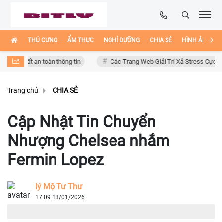
THÚ CƯNG
ẨM THỰC
NGHỈ DƯỠNG
CHIA SẺ
HÌNH ẢNH ĐẸ
mất an toàn thông tin
Các Trang Web Giải Trí Xả Stress Cực Hay Ho Tr
Trang chủ
CHIA SẺ
Cập Nhật Tin Chuyển
Nhượng Chelsea nhắm
Fermin Lopez
lý Mộ Tư Thư
17:09 13/01/2026