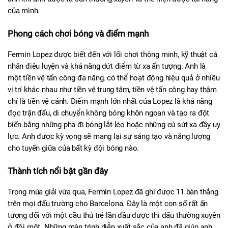
của mình.
Phong cách chơi bóng và điểm mạnh
Fermin Lopez được biết đến với lối chơi thông minh, kỹ thuật cá 
nhân điêu luyện và khả năng dứt điểm từ xa ấn tượng. Anh là 
một tiền vệ tấn công đa năng, có thể hoạt động hiệu quả ở nhiều 
vị trí khác nhau như tiền vệ trung tâm, tiền vệ tấn công hay thậm 
chí là tiền vệ cánh. Điểm mạnh lớn nhất của Lopez là khả năng 
đọc trận đấu, di chuyển không bóng khôn ngoan và tạo ra đột 
biến bằng những pha đi bóng lắt léo hoặc những cú sút xa đầy uy 
lực. Anh được kỳ vọng sẽ mang lại sự sáng tạo và năng lượng 
cho tuyến giữa của bất kỳ đội bóng nào.
Thành tích nổi bật gần đây
Trong mùa giải vừa qua, Fermin Lopez đã ghi được 11 bàn thắng 
trên mọi đấu trường cho Barcelona. Đây là một con số rất ấn 
tượng đối với một cầu thủ trẻ lần đầu được thi đấu thường xuyên 
ở đội một. Những màn trình diễn xuất sắc của anh đã giúp anh 