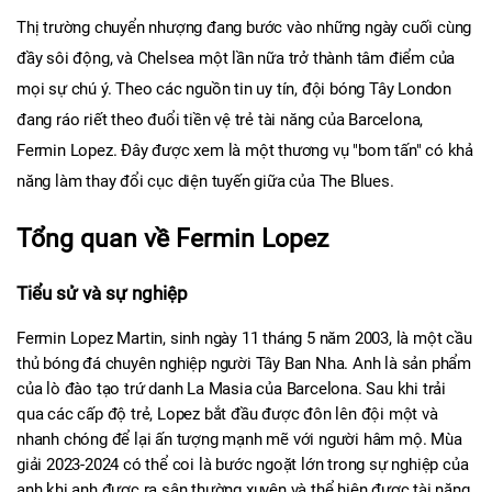
Thị trường chuyển nhượng đang bước vào những ngày cuối cùng 
đầy sôi động, và Chelsea một lần nữa trở thành tâm điểm của 
mọi sự chú ý. Theo các nguồn tin uy tín, đội bóng Tây London 
đang ráo riết theo đuổi tiền vệ trẻ tài năng của Barcelona, 
Fermin Lopez. Đây được xem là một thương vụ "bom tấn" có khả 
năng làm thay đổi cục diện tuyến giữa của The Blues.
Tổng quan về Fermin Lopez
Tiểu sử và sự nghiệp
Fermin Lopez Martin, sinh ngày 11 tháng 5 năm 2003, là một cầu 
thủ bóng đá chuyên nghiệp người Tây Ban Nha. Anh là sản phẩm 
của lò đào tạo trứ danh La Masia của Barcelona. Sau khi trải 
qua các cấp độ trẻ, Lopez bắt đầu được đôn lên đội một và 
nhanh chóng để lại ấn tượng mạnh mẽ với người hâm mộ. Mùa 
giải 2023-2024 có thể coi là bước ngoặt lớn trong sự nghiệp của 
anh khi anh được ra sân thường xuyên và thể hiện được tài năng 