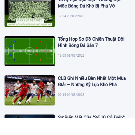
Mốc Bóng Đá Khó Bị Phá Vỡ
17:24 20/03/2026
Tổng Hợp Sơ Đồ Chiến Thuật Đội
Hình Bóng Đá Sân 7
16:03 09/03/2026
CLB Ghi Nhiều Bàn Nhất Một Mùa
Giải – Những Kỷ Lục Khó Phá
09:14 01/03/2026
Sự Biến Mất Của "Số 10 Cổ Điển":
Lời Chia Tay Những Nghệ Sĩ Cuối
Cùng