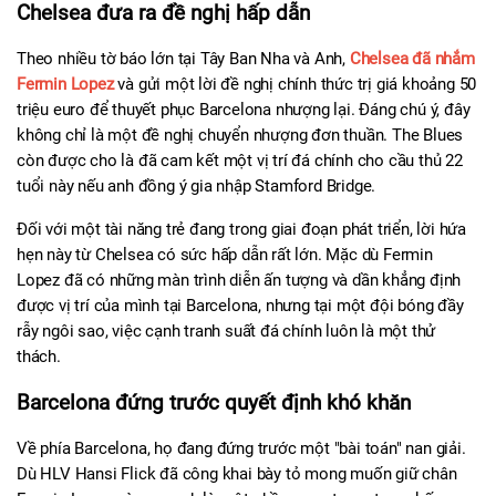
Chelsea đưa ra đề nghị hấp dẫn
Theo nhiều tờ báo lớn tại Tây Ban Nha và Anh, 
Chelsea đã nhắm 
Fermin Lopez
 và gửi một lời đề nghị chính thức trị giá khoảng 50 
triệu euro để thuyết phục Barcelona nhượng lại. Đáng chú ý, đây 
không chỉ là một đề nghị chuyển nhượng đơn thuần. The Blues 
còn được cho là đã cam kết một vị trí đá chính cho cầu thủ 22 
tuổi này nếu anh đồng ý gia nhập Stamford Bridge.
Đối với một tài năng trẻ đang trong giai đoạn phát triển, lời hứa 
hẹn này từ Chelsea có sức hấp dẫn rất lớn. Mặc dù Fermin 
Lopez đã có những màn trình diễn ấn tượng và dần khẳng định 
được vị trí của mình tại Barcelona, nhưng tại một đội bóng đầy 
rẫy ngôi sao, việc cạnh tranh suất đá chính luôn là một thử 
thách.
Barcelona đứng trước quyết định khó khăn
Về phía Barcelona, họ đang đứng trước một "bài toán" nan giải. 
Dù HLV Hansi Flick đã công khai bày tỏ mong muốn giữ chân 