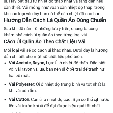
ủi. Hãy bắt đầu từ nhiệt độ thấp nhất và tăng dần nếu
cần thiết. Vải mỏng như voan cần nhiệt độ thấp, trong
khi các loại vải dày hơn có thể cần nhiệt độ cao hơn.
Hướng Dẫn Cách Là Quần Áo Đúng Chuẩn
Sau khi đã nắm rõ những lưu ý trên, chúng ta cùng
khám phá cách ủi quần áo theo từng loại vải.
Cách Ủi Quần Áo Theo Chất Liệu Vải
Mỗi loại vải sẽ có cách ủi khác nhau. Dưới đây là hướng
dẫn chi tiết cho một số chất liệu phổ biến:
Vải Acetate, Rayon, Lụa
: Ủi ở nhiệt độ thấp. Đặc biệt
với vải rayon và lụa, bạn nên ủi ở bề trái để tránh hư
hại bề mặt.
Vải Polyester
: Ủi ở nhiệt độ trung bình và tốt nhất là
khi vải còn ẩm.
Vải Cotton
: Cần ủi ở nhiệt độ cao. Bạn có thể xịt nước
lên vải trước khi ủi để đạt được hiệu quả tốt nhất.