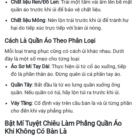
Chất liệu Ren/Đồ Len
: Trải một tấm vải ẩm lên bề mặt
quần áo trước khi ủi để bảo vệ chất liệu.
Chất liệu Mỏng
: Nên lộn trái trước khi ủi để tránh hư
hại do tiếp xúc trực tiếp với bàn ủi nóng.
Cách Là Quần Áo Theo Phân Loại
Mỗi loại trang phục cũng có cách ủi khác nhau. Dưới
đây là một số mẹo cho từng loại:
Áo Sơ Mi Tay Dài
: Thực hiện ủi từ cổ áo xuống, tiếp
đó là phần thân áo. Đừng quên ủi cả phần tay áo.
Quần Tây
: Bắt đầu là từ eo lưng quần xuống ống
quần. Nếu quần có túi, hãy lộn túi ra trước khi ủi.
Váy Tầng
: Cố định váy trên cầu bàn là và ủi từng phần
cho đến khi váy phẳng phiu.
Bật Mí Tuyệt Chiêu Làm Phẳng Quần Áo
Khi Không Có Bàn Là