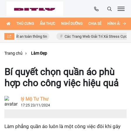
THÚ CƯNG
ẨM THỰC
NGHỈ DƯỠNG
CHIA SẺ
HÌNH ẢNH ĐẸ
ất an toàn thông tin
Các Trang Web Giải Trí Xả Stress Cực Hay Ho Trê
Trang chủ
Làm Đẹp
Bí quyết chọn quần áo phù
hợp cho công việc hiệu quả
lý Mộ Tư Thư
17:25 23/11/2024
Làm phẳng quần áo luôn là một công việc đôi khi gây