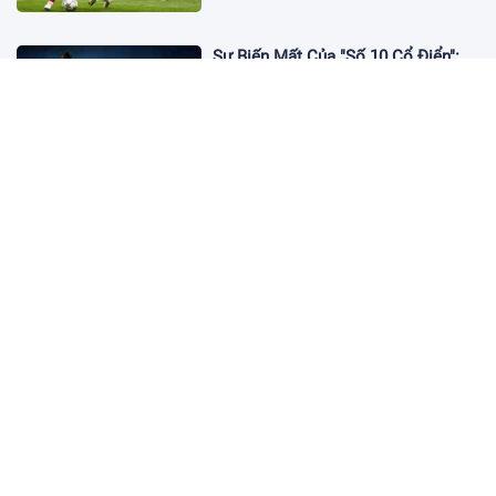
Sự Biến Mất Của "Số 10 Cổ Điển":
Lời Chia Tay Những Nghệ Sĩ Cuối
Cùng
17:10 19/01/2026
Cập Nhật Tin Chuyển Nhượng
Chelsea nhắm Fermin Lopez
17:09 13/01/2026
Dàn Sao Trẻ Hứa Hẹn Bùng Nổ Tại
World Cup 2026
17:12 07/01/2026
Vì Sao Bảo Mật Tài Khoản Online