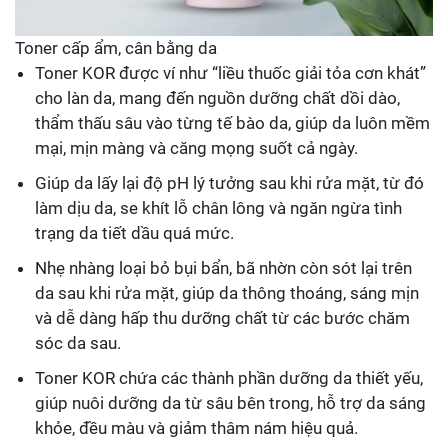
Toner cấp ẩm, cân bằng da
Toner KOR được ví như “liều thuốc giải tỏa cơn khát”
cho làn da, mang đến nguồn dưỡng chất dồi dào,
thẩm thấu sâu vào từng tế bào da, giúp da luôn mềm
mại, mịn màng và căng mọng suốt cả ngày.
Giúp da lấy lại độ pH lý tưởng sau khi rửa mặt, từ đó
làm dịu da, se khít lỗ chân lông và ngăn ngừa tình
trạng da tiết dầu quá mức.
Nhẹ nhàng loại bỏ bụi bẩn, bã nhờn còn sót lại trên
da sau khi rửa mặt, giúp da thông thoáng, sáng mịn
và dễ dàng hấp thu dưỡng chất từ các bước chăm
sóc da sau.
Toner KOR chứa các thành phần dưỡng da thiết yếu,
giúp nuôi dưỡng da từ sâu bên trong, hỗ trợ da sáng
khỏe, đều màu và giảm thâm nám hiệu quả.