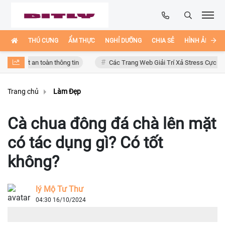
THÚ CƯNG
ẨM THỰC
NGHỈ DƯỠNG
CHIA SẺ
HÌNH ẢNH ĐẸ
t an toàn thông tin
Các Trang Web Giải Trí Xả Stress Cực Hay Ho Trên
Trang chủ
Làm Đẹp
Cà chua đông đá chà lên mặt
có tác dụng gì? Có tốt
không?
lý Mộ Tư Thư
04:30 16/10/2024