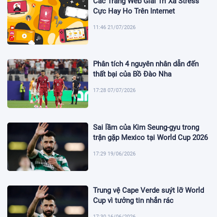
Các Trang Web Giải Trí Xả Stress
Cực Hay Ho Trên Internet
11:46 21/07/2026
Phân tích 4 nguyên nhân dẫn đến
thất bại của Bồ Đào Nha
17:28 07/07/2026
Sai lầm của Kim Seung-gyu trong
trận gặp Mexico tại World Cup 2026
17:29 19/06/2026
Trung vệ Cape Verde suýt lỡ World
Cup vì tưởng tin nhắn rác
17:30 16/06/2026