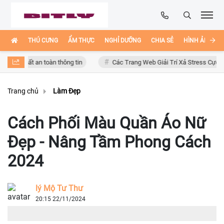
THÚ CƯNG
ẨM THỰC
NGHỈ DƯỠNG
CHIA SẺ
HÌNH ẢNH ĐẸ
ất an toàn thông tin
Các Trang Web Giải Trí Xả Stress Cực Hay Ho Trê
Trang chủ
Làm Đẹp
Cách Phối Màu Quần Áo Nữ
Đẹp - Nâng Tầm Phong Cách
2024
lý Mộ Tư Thư
20:15 22/11/2024