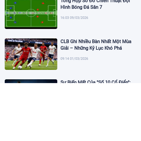
Tổng Hợp Sơ Đồ Chiến Thuật Đội
Hình Bóng Đá Sân 7
16:03 09/03/2026
CLB Ghi Nhiều Bàn Nhất Một Mùa
Giải – Những Kỷ Lục Khó Phá
09:14 01/03/2026
Sự Biến Mất Của "Số 10 Cổ Điển":
Lời Chia Tay Những Nghệ Sĩ Cuối
Cùng
17:10 19/01/2026
Cập Nhật Tin Chuyển Nhượng
Chelsea nhắm Fermin Lopez
17:09 13/01/2026