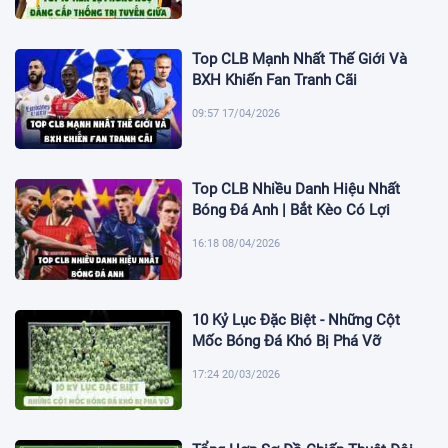
Top CLB Mạnh Nhất Thế Giới Và
BXH Khiến Fan Tranh Cãi
09:57 17/04/2026
Top CLB Nhiều Danh Hiệu Nhất
Bóng Đá Anh | Bắt Kèo Có Lợi
16:18 08/04/2026
10 Kỷ Lục Đặc Biệt - Những Cột
Mốc Bóng Đá Khó Bị Phá Vỡ
17:24 20/03/2026