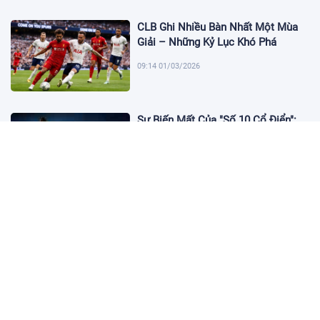
CLB Ghi Nhiều Bàn Nhất Một Mùa
Giải – Những Kỷ Lục Khó Phá
09:14 01/03/2026
Sự Biến Mất Của "Số 10 Cổ Điển":
Lời Chia Tay Những Nghệ Sĩ Cuối
Cùng
17:10 19/01/2026
Cập Nhật Tin Chuyển Nhượng
Chelsea nhắm Fermin Lopez
17:09 13/01/2026
Dàn Sao Trẻ Hứa Hẹn Bùng Nổ Tại