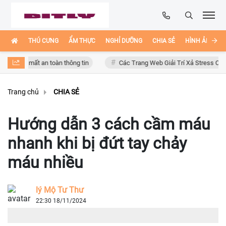
THÚ CƯNG
ẨM THỰC
NGHỈ DƯỠNG
CHIA SẺ
HÌNH ẢNH ĐẸ
ơ mất an toàn thông tin
Các Trang Web Giải Trí Xả Stress Cực Hay Ho 
Trang chủ
CHIA SẺ
Hướng dẫn 3 cách cầm máu
nhanh khi bị đứt tay chảy
máu nhiều
lý Mộ Tư Thư
22:30 18/11/2024