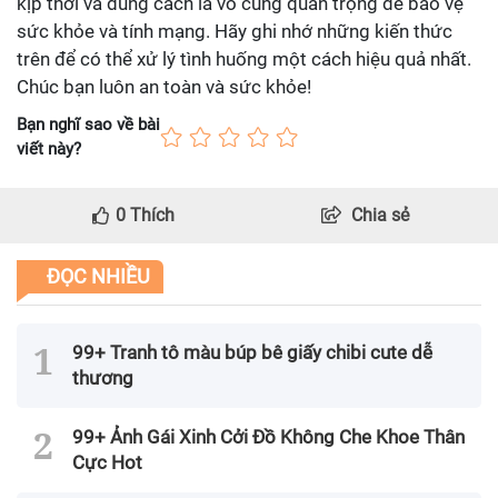
kịp thời và đúng cách là vô cùng quan trọng để bảo vệ
sức khỏe và tính mạng. Hãy ghi nhớ những kiến thức
trên để có thể xử lý tình huống một cách hiệu quả nhất.
Chúc bạn luôn an toàn và sức khỏe!
Bạn nghĩ sao về bài
viết này?
0
Thích
Chia sẻ
ĐỌC NHIỀU
99+ Tranh tô màu búp bê giấy chibi cute dễ
thương
99+ Ảnh Gái Xinh Cởi Đồ Không Che Khoe Thân
Cực Hot