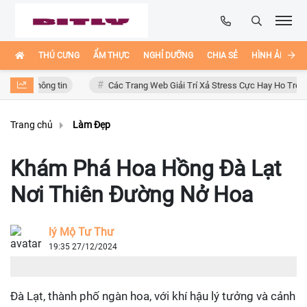
THÚ CƯNG
ẨM THỰC
NGHỈ DƯỠNG
CHIA SẺ
HÌNH ẢNH ĐẸ
g tin
Các Trang Web Giải Trí Xả Stress Cực Hay Ho Trên Internet
Trang chủ
Làm Đẹp
Khám Phá Hoa Hồng Đà Lạt
Nơi Thiên Đường Nở Hoa
lý Mộ Tư Thư
19:35 27/12/2024
Đà Lạt, thành phố ngàn hoa, với khí hậu lý tưởng và cảnh