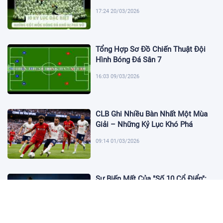
17:24 20/03/2026
Tổng Hợp Sơ Đồ Chiến Thuật Đội
Hình Bóng Đá Sân 7
16:03 09/03/2026
CLB Ghi Nhiều Bàn Nhất Một Mùa
Giải – Những Kỷ Lục Khó Phá
09:14 01/03/2026
Sự Biến Mất Của "Số 10 Cổ Điển":
Lời Chia Tay Những Nghệ Sĩ Cuối
Cùng
17:10 19/01/2026