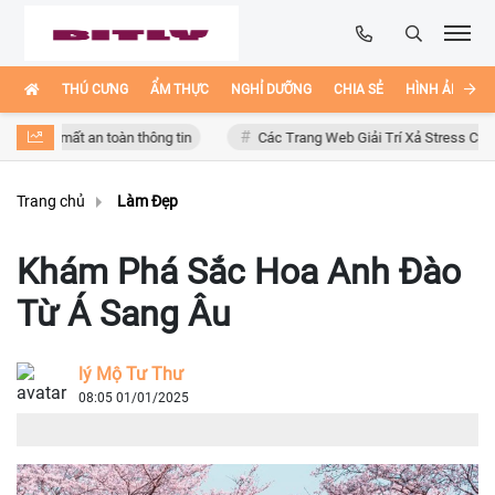
THÚ CƯNG
ẨM THỰC
NGHỈ DƯỠNG
CHIA SẺ
HÌNH ẢNH ĐẸ
 mất an toàn thông tin
Các Trang Web Giải Trí Xả Stress Cực Hay Ho T
Trang chủ
Làm Đẹp
Khám Phá Sắc Hoa Anh Đào
Từ Á Sang Âu
lý Mộ Tư Thư
08:05 01/01/2025