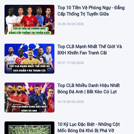
Top 10 Tiền Vệ Phòng Ngự - Đẳng
Cấp Thống Trị Tuyến Giữa
16:36 29/04/2026
Top CLB Mạnh Nhất Thế Giới Và
BXH Khiến Fan Tranh Cãi
09:57 17/04/2026
Top CLB Nhiều Danh Hiệu Nhất
Bóng Đá Anh | Bắt Kèo Có Lợi
16:18 08/04/2026
10 Kỷ Lục Đặc Biệt - Những Cột
Mốc Bóng Đá Khó Bị Phá Vỡ