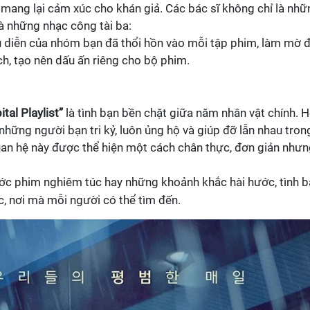
, mang lại cảm xúc cho khán giả. Các bác sĩ không chỉ là nhữ
 những nhạc công tài ba:
u diễn của nhóm bạn đã thổi hồn vào mỗi tập phim, làm mờ đ
ích, tạo nên dấu ấn riêng cho bộ phim.
tal Playlist”
là tình bạn bền chặt giữa năm nhân vật chính. 
những người bạn tri kỷ, luôn ủng hộ và giúp đỡ lẫn nhau tron
quan hệ này được thể hiện một cách chân thực, đơn giản như
ước phim nghiêm túc hay những khoảnh khắc hài hước, tình 
c, nơi mà mỗi người có thể tìm đến.