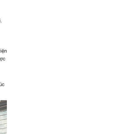
.
iện
ược
úc