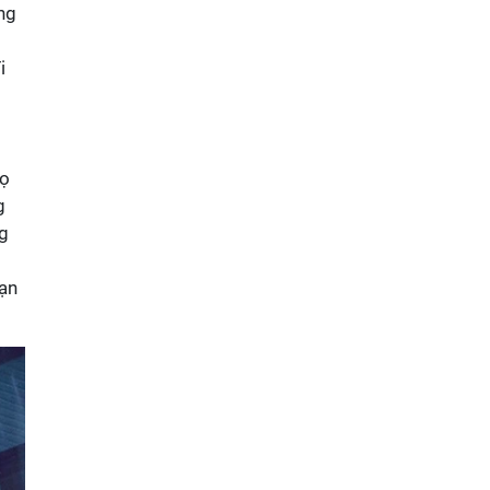
ng
i
Họ
g
ng
bạn