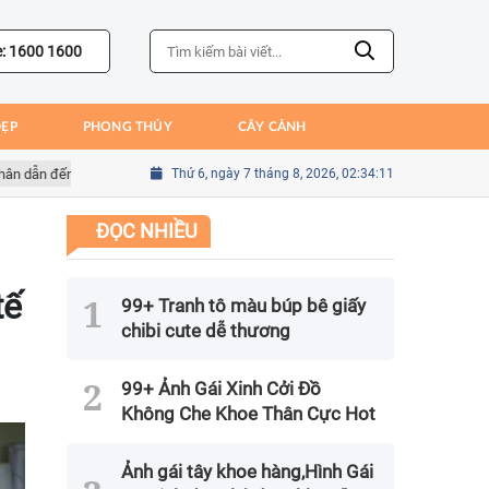
e: 1600 1600
ĐẸP
PHONG THỦY
CÂY CẢNH
ến thất bại của Bồ Đào Nha
Thứ 6, ngày 7 tháng 8, 2026, 02:34:13
Sai lầm của Kim Seung-gyu trong trận gặp
ĐỌC NHIỀU
tế
99+ Tranh tô màu búp bê giấy
chibi cute dễ thương
99+ Ảnh Gái Xinh Cởi Đồ
Không Che Khoe Thân Cực Hot
Ảnh gái tây khoe hàng,Hình Gái