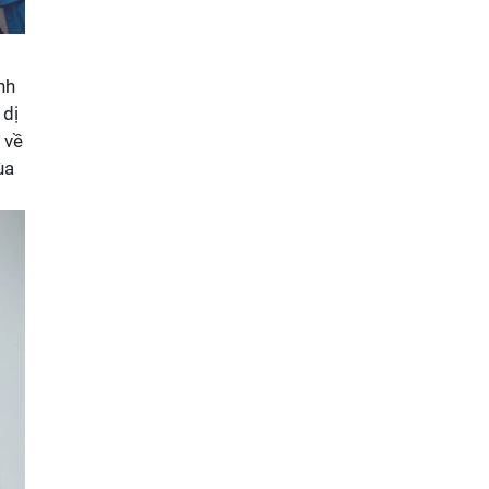
nh
 dị
 về
ùa