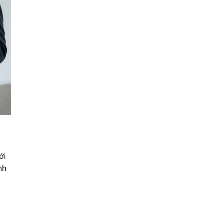
ới
nh