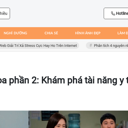
hiều
Hotlin
NGHỈ DƯỠNG
CHIA SẺ
HÌNH ẢNH ĐẸP
LÀM 
rí Xả Stress Cực Hay Ho Trên Internet
Phân tích 4 nguyên nhân dẫn đ
oa phần 2: Khám phá tài năng y 