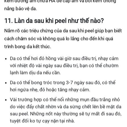
kem dưỡng ẩm chứa HA để cấp ẩm và bôi kem chống
nắng bảo vệ da.
11. Làn da sau khi peel như thế nào?
Nắm rõ các triệu chứng của da sau khi peel giúp bạn biết
cách chăm sóc và không quá lo lắng cho đến khi quá
trình bong da kết thúc.
Da có thể hơi đỏ hồng vài giờ sau điều trị, nhạy cảm
với nhiệt độ vài ngày sau điều trị, bạn có thể chườm
lạnh làm dịu da nếu cần.
Da có thể bong tróc trong 3-7 ngày sau đó, có thể
hơi ngứa nhẹ, đỏ hoặc tăng nhạy cảm.
Vài trường hợp có thể nổi những mụn đầu trắng nhỏ
do việc đẩy chất nhờn và da sừng chết lên bề mặt da
sau peel. Những nốt này thường sẽ tự mất đi sau đó,
tuyệt đối ko tự cạy nặn tại nhà.