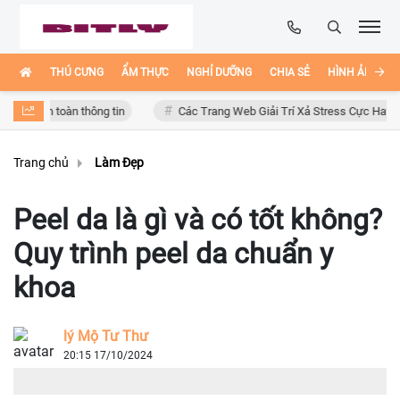
THÚ CƯNG
ẨM THỰC
NGHỈ DƯỠNG
CHIA SẺ
HÌNH ẢNH ĐẸ
 an toàn thông tin
Các Trang Web Giải Trí Xả Stress Cực Hay Ho Trên 
Trang chủ
Làm Đẹp
Peel da là gì và có tốt không?
Quy trình peel da chuẩn y
khoa
lý Mộ Tư Thư
20:15 17/10/2024