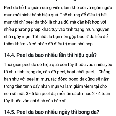
Peel da hỗ trợ giảm sưng viêm, làm khô cồi và ngăn ngừa
mụn mới hình thành hiệu quả. Thế nhưng để điều trị hết
mụn thì chỉ peel da thôi là chưa đủ, mà cần kết hợp với
nhiều phương pháp khác tùy vào tình trạng mụn, nguyên
nhân gây mụn. Tốt nhất là bạn nên gặp bác sĩ da liễu để
thăm khám và có phác đồ điều trị mụn phù hợp.
14.4. Peel da bao nhiêu lần thì hiệu quả?
Thời gian peel da có hiệu quả còn tùy thuộc vào nhiều yếu
tố như tình trạng da, cấp độ peel, hoạt chất peel,… Chẳng
hạn như với peel trị mụn, tác động bong da cũng sẽ nằm
trong tiến trình đẩy nhân mụn và làm giảm viêm tại chỗ
nên sẽ mất 3 - 5 lần peel da, mỗi lần cách nhau 2 - 4 tuần
tùy thuộc vào chỉ định của bác sĩ.
14.5. Peel da bao nhiêu ngày thì bong da?