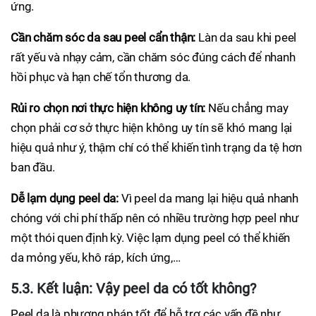
ứng.
Cần chăm sóc da sau peel cẩn thận:
Làn da sau khi peel
rất yếu và nhạy cảm, cần chăm sóc đúng cách để nhanh
hồi phục và hạn chế tổn thương da.
Rủi ro chọn nơi thực hiện không uy tín:
Nếu chẳng may
chọn phải cơ sở thực hiện không uy tín sẽ khó mang lại
hiệu quả như ý, thậm chí có thể khiến tình trạng da tệ hơn
ban đầu.
Dễ lạm dụng peel da:
Vì peel da mang lại hiệu quả nhanh
chóng với chi phí thấp nên có nhiều trường hợp peel như
một thói quen định kỳ. Việc lạm dụng peel có thể khiến
da mỏng yếu, khô ráp, kích ứng,…
5.3. Kết luận: Vậy peel da có tốt không?
Peel da là phương pháp tốt để hỗ trợ các vấn đề như