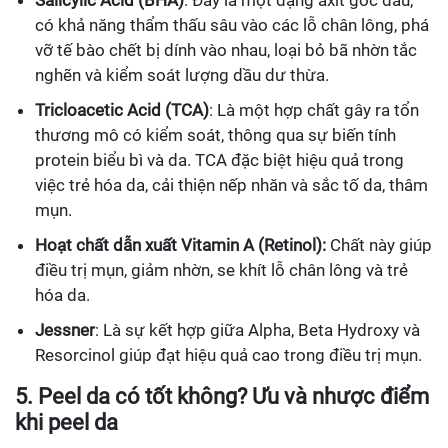
Salicylic Acid (BHA)
: Đây là một dạng axit gốc dầu,
có khả năng thẩm thấu sâu vào các lỗ chân lông, phá
vỡ tế bào chết bị dính vào nhau, loại bỏ bã nhờn tắc
nghẽn và kiểm soát lượng dầu dư thừa.
Tricloacetic Acid (TCA)
: Là một hợp chất gây ra tổn
thương mô có kiểm soát, thông qua sự biến tính
protein biểu bì và da. TCA đặc biệt hiệu quả trong
việc trẻ hóa da, cải thiện nếp nhăn và sắc tố da, thâm
mụn.
Hoạt chất dẫn xuất Vitamin A (Retinol):
Chất này giúp
điều trị mụn, giảm nhờn, se khít lỗ chân lông và trẻ
hóa da.
Jessner
: Là sự kết hợp giữa Alpha, Beta Hydroxy và
Resorcinol giúp đạt hiệu quả cao trong điều trị mụn.
5. Peel da có tốt không? Ưu và nhược điểm
khi peel da