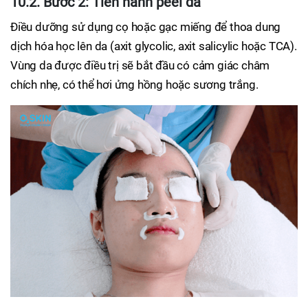
10.2. Bước 2: Tiến hành peel da
Điều dưỡng sử dụng cọ hoặc gạc miếng để thoa dung
dịch hóa học lên da (axit glycolic, axit salicylic hoặc TCA).
Vùng da được điều trị sẽ bắt đầu có cảm giác châm
chích nhẹ, có thể hơi ửng hồng hoặc sương trắng.