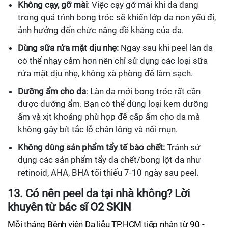
Không cạy, gỡ mài
: Việc cạy gỡ mài khi da đang
trong quá trình bong tróc sẽ khiến lớp da non yếu đi,
ảnh hưởng đến chức năng đề kháng của da.
Dùng sữa rửa mặt dịu nhẹ:
Ngay sau khi peel làn da
có thể nhạy cảm hơn nên chỉ sử dụng các loại sữa
rửa mặt dịu nhẹ, không xà phòng để làm sạch.
Dưỡng ẩm cho da
: Làn da mới bong tróc rất cần
được dưỡng ẩm. Bạn có thể dùng loại kem dưỡng
ẩm và xịt khoáng phù hợp để cấp ẩm cho da mà
không gây bít tắc lỗ chân lông và nổi mụn.
Không dùng sản phẩm tẩy tế bào chết:
Tránh sử
dụng các sản phẩm tẩy da chết/bong lột da như
retinoid, AHA, BHA tối thiểu 7-10 ngày sau peel.
13. Có nên peel da tại nhà không? Lời
khuyên từ bác sĩ O2 SKIN
Mỗi tháng Bệnh viện Da liễu TP.HCM tiếp nhận từ 90 -