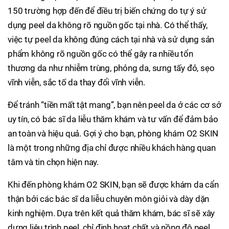
150 trường hợp đến để điều trị biến chứng do tự ý sử
dụng peel da không rõ nguồn gốc tại nhà. Có thể thấy,
việc tự peel da không đúng cách tại nhà và sử dụng sản
phẩm không rõ nguồn gốc có thể gây ra nhiều tổn
thương da như nhiễm trùng, phỏng da, sưng tấy đỏ, sẹo
vĩnh viễn, sắc tố da thay đổi vĩnh viễn.
Để tránh “tiền mất tật mang”, bạn nên peel da ở các cơ sở
uy tín, có bác sĩ da liễu thăm khám và tư vấn để đảm bảo
an toàn và hiệu quả. Gợi ý cho bạn, phòng khám O2 SKIN
là một trong những địa chỉ được nhiều khách hàng quan
tâm và tin chọn hiện nay.
Khi đến phòng khám O2 SKIN, bạn sẽ được khám da cẩn
thận bởi các bác sĩ da liễu chuyên môn giỏi và dày dặn
kinh nghiệm. Dựa trên kết quả thăm khám, bác sĩ sẽ xây
dựng liệu trình peel, chỉ định hoạt chất và nồng độ peel