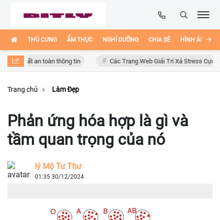
THÚ CƯNG
ẨM THỰC
NGHỈ DƯỠNG
CHIA SẺ
HÌNH ẢNH ĐẸ
cơ mất an toàn thông tin
Các Trang Web Giải Trí Xả Stress Cực Hay Ho 
Trang chủ
Làm Đẹp
Phản ứng hóa hợp là gì và
tầm quan trọng của nó
lý Mộ Tư Thư
01:35 30/12/2024