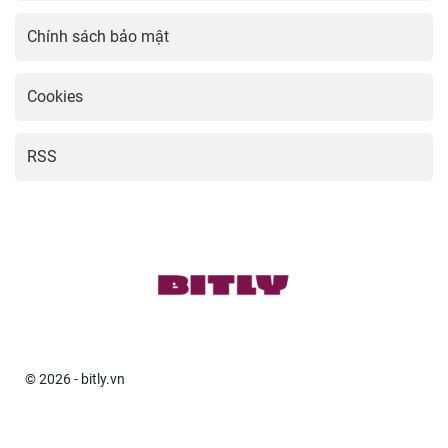
16:18 08/04/2026
10 Kỷ Lục Đặc Biệt - Những Cột
Mốc Bóng Đá Khó Bị Phá Vỡ
17:24 20/03/2026
Tổng Hợp Sơ Đồ Chiến Thuật Đội
Hình Bóng Đá Sân 7
16:03 09/03/2026
CLB Ghi Nhiều Bàn Nhất Một Mùa
Giải – Những Kỷ Lục Khó Phá
09:14 01/03/2026