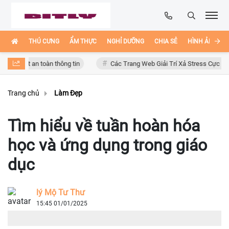
THÚ CƯNG
ẨM THỰC
NGHỈ DƯỠNG
CHIA SẺ
HÌNH ẢNH ĐẸ
an toàn thông tin
Các Trang Web Giải Trí Xả Stress Cực Hay Ho Trên I
Trang chủ
Làm Đẹp
Tìm hiểu về tuần hoàn hóa
học và ứng dụng trong giáo
dục
lý Mộ Tư Thư
15:45 01/01/2025