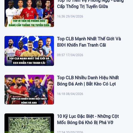
Top 10 Tiền Vệ Phòng Ngự - Đẳng
Cấp Thống Trị Tuyến Giữa
16:36 29/04/2026
Top CLB Mạnh Nhất Thế Giới Và
BXH Khiến Fan Tranh Cãi
09:57 17/04/2026
Top CLB Nhiều Danh Hiệu Nhất
Bóng Đá Anh | Bắt Kèo Có Lợi
16:18 08/04/2026
10 Kỷ Lục Đặc Biệt - Những Cột
Mốc Bóng Đá Khó Bị Phá Vỡ
17:24 20/03/2026