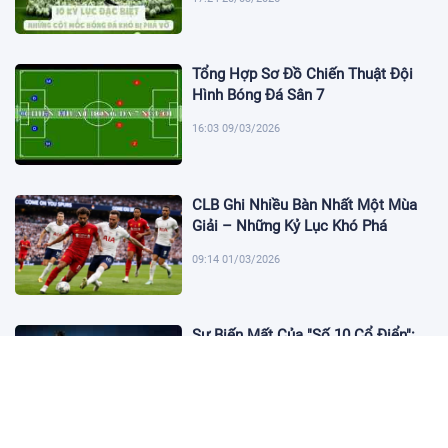
Tổng Hợp Sơ Đồ Chiến Thuật Đội
Hình Bóng Đá Sân 7
16:03 09/03/2026
CLB Ghi Nhiều Bàn Nhất Một Mùa
Giải – Những Kỷ Lục Khó Phá
09:14 01/03/2026
Sự Biến Mất Của "Số 10 Cổ Điển":
Lời Chia Tay Những Nghệ Sĩ Cuối
Cùng
17:10 19/01/2026