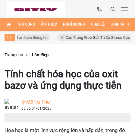
THÚ CƯNG
ẨM THỰC
NGHỈ DƯỠNG
CHIA SẺ
HÌNH ẢNH ĐẸ
mất an toàn thông tin
Các Trang Web Giải Trí Xả Stress Cực Hay Ho Tr
Trang chủ
Làm Đẹp
Tính chất hóa học của oxit
bazơ và ứng dụng thực tiễn
lý Mộ Tư Thư
05:55 01/01/2025
Hóa học là một lĩnh vực rộng lớn và hấp dẫn, trong đó