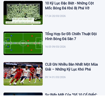
10 Kỷ Lục Đặc Biệt - Những Cột
Mốc Bóng Đá Khó Bị Phá Vỡ
17:24 20/03/2026
Tổng Hợp Sơ Đồ Chiến Thuật Đội
Hình Bóng Đá Sân 7
16:03 09/03/2026
CLB Ghi Nhiều Bàn Nhất Một Mùa
Giải – Những Kỷ Lục Khó Phá
09:14 01/03/2026
Sự Biến Mất Của "Số 10 Cổ Điển":
Lời Chia Tay Những Nghệ Sĩ Cuối
Cùng