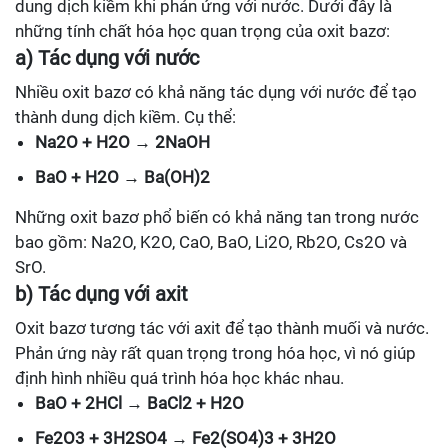
dung dịch kiềm khi phản ứng với nước. Dưới đây là
những tính chất hóa học quan trọng của oxit bazơ:
a) Tác dụng với nước
Nhiều oxit bazơ có khả năng tác dụng với nước để tạo
thành dung dịch kiềm. Cụ thể:
Na2O + H2O → 2NaOH
BaO + H2O → Ba(OH)2
Những oxit bazơ phổ biến có khả năng tan trong nước
bao gồm: Na2O, K2O, CaO, BaO, Li2O, Rb2O, Cs2O và
SrO.
b) Tác dụng với axit
Oxit bazơ tương tác với axit để tạo thành muối và nước.
Phản ứng này rất quan trọng trong hóa học, vì nó giúp
định hình nhiều quá trình hóa học khác nhau.
BaO + 2HCl → BaCl2 + H2O
Fe2O3 + 3H2SO4 → Fe2(SO4)3 + 3H2O