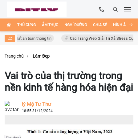
THÚ CƯNG
ẨM THỰC
NGHỈ DƯỠNG
CHIA SẺ
HÌNH ẢNH ĐẸ
 mất an toàn thông tin
Các Trang Web Giải Trí Xả Stress Cực Hay Ho T
Trang chủ
Làm Đẹp
Vai trò của thị trường trong
nền kinh tế hàng hóa hiện đại
lý Mộ Tư Thư
18:55 31/12/2024