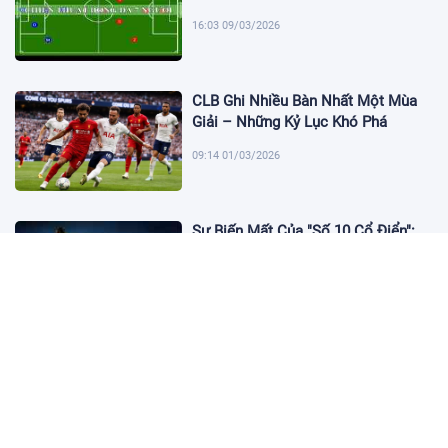
16:03 09/03/2026
CLB Ghi Nhiều Bàn Nhất Một Mùa
Giải – Những Kỷ Lục Khó Phá
09:14 01/03/2026
Sự Biến Mất Của "Số 10 Cổ Điển":
Lời Chia Tay Những Nghệ Sĩ Cuối
Cùng
17:10 19/01/2026
Cập Nhật Tin Chuyển Nhượng
Chelsea nhắm Fermin Lopez
17:09 13/01/2026