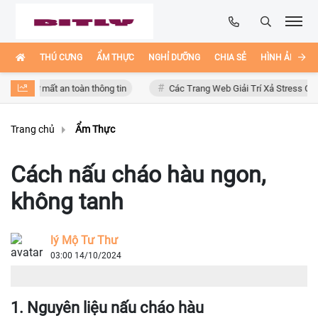
THÚ CƯNG
ẨM THỰC
NGHỈ DƯỠNG
CHIA SẺ
HÌNH ẢNH ĐẸ
cơ mất an toàn thông tin
Các Trang Web Giải Trí Xả Stress Cực Hay Ho
Trang chủ
Ẩm Thực
Cách nấu cháo hàu ngon,
không tanh
lý Mộ Tư Thư
03:00 14/10/2024
1. Nguyên liệu nấu cháo hàu