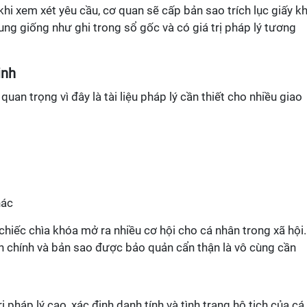
 khi xem xét yêu cầu, cơ quan sẽ cấp bản sao trích lục giấy kh
ung giống như ghi trong sổ gốc và có giá trị pháp lý tương
inh
 quan trọng vì đây là tài liệu pháp lý cần thiết cho nhiều giao
hác
chiếc chìa khóa mở ra nhiều cơ hội cho cá nhân trong xã hội.
ản chính và bản sao được bảo quản cẩn thận là vô cùng cần
trị pháp lý cao, xác định danh tính và tình trạng hộ tịch của cá