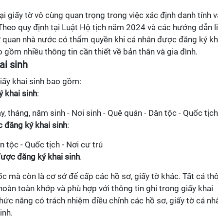
ại giấy tờ vô cùng quan trọng trong việc xác định danh tính v
 Theo quy định tại Luật Hộ tịch năm 2024 và các hướng dẫn l
cơ quan nhà nước có thẩm quyền khi cá nhân được đăng ký kh
o gồm nhiều thông tin cần thiết về bản thân và gia đình.
ai sinh
iấy khai sinh bao gồm:
 khai sinh
:
ày, tháng, năm sinh - Nơi sinh - Quê quán - Dân tộc - Quốc tịch
 đăng ký khai sinh
:
 tộc - Quốc tịch - Nơi cư trú
ược đăng ký khai sinh
.
gốc mà còn là cơ sở để cấp các hồ sơ, giấy tờ khác. Tất cả th
 hoàn toàn khớp và phù hợp với thông tin ghi trong giấy khai
chức năng có trách nhiệm điều chỉnh các hồ sơ, giấy tờ cá nh
inh.