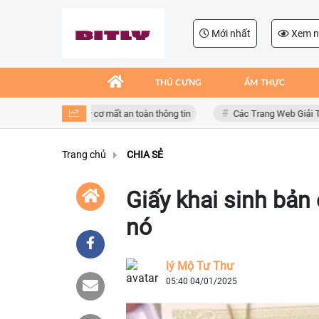
Mới nhất
Xem n
THÚ CƯNG
ẨM THỰC
ng giả mạo, nguy cơ mất an toàn thông tin
Các Trang Web Giải Trí Xả S
Trang chủ
CHIA SẺ
Giấy khai sinh bản 
nó
lý Mộ Tư Thư
05:40 04/01/2025