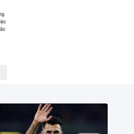
ng
iệc
mắc