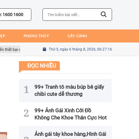
e: 1600 1600
ĐẸP
PHONG THỦY
CÂY CẢNH
 bại của Bồ Đào Nha
Thứ 5, ngày 6 tháng 8, 2026, 06:27:18
Sai lầm của Kim Seung-gyu trong trận gặp Mexico
ĐỌC NHIỀU
99+ Tranh tô màu búp bê giấy
chibi cute dễ thương
99+ Ảnh Gái Xinh Cởi Đồ
Không Che Khoe Thân Cực Hot
Ảnh gái tây khoe hàng,Hình Gái