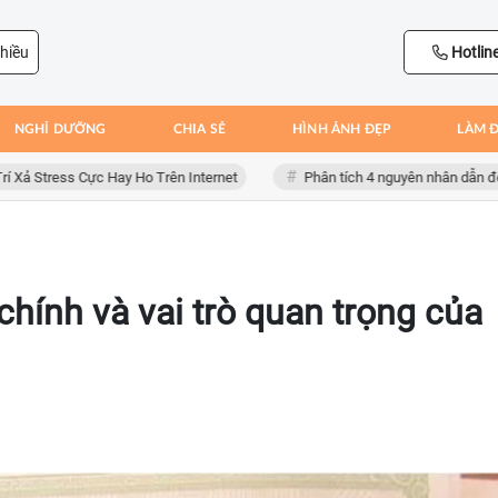
hiều
Hotlin
NGHỈ DƯỠNG
CHIA SẺ
HÌNH ẢNH ĐẸP
LÀM 
tress Cực Hay Ho Trên Internet
Phân tích 4 nguyên nhân dẫn đến thất
chính và vai trò quan trọng của