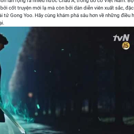
òn lan rộng ra nhiều nước Châu Á, trong đó có Việt Nam. Bộ
bởi cốt truyện mới lạ mà còn bởi dàn diễn viên xuất sắc, đặc
 tài tử Gong Yoo. Hãy cùng khám phá sâu hơn về những điều 
i.