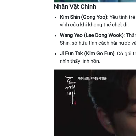
Nhân Vật Chính
Kim Shin (Gong Yoo)
: Yêu tinh t
vĩnh cửu khi không thể chết đi.
Wang Yeo (Lee Dong Wook)
: Thầ
Shin, sở hữu tính cách hài hước v
Ji Eun Tak (Kim Go Eun)
: Cô gái 
nhìn thấy linh hồn.