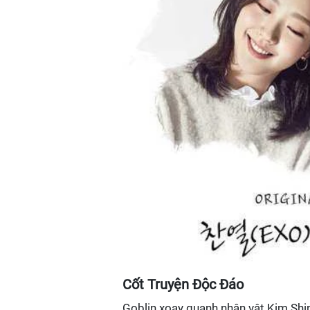
Cốt Truyện Độc Đáo
Goblin xoay quanh nhân vật Kim Shin,