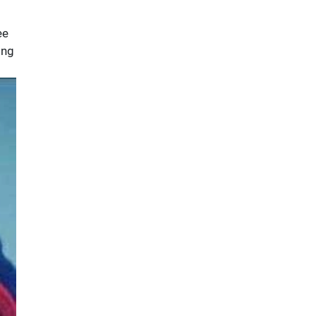
ee
ộng