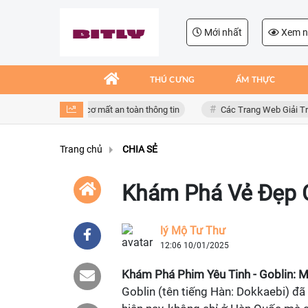
Mới nhất
Xem n
THÚ CƯNG
ẨM THỰC
giả mạo, nguy cơ mất an toàn thông tin
Các Trang Web Giải Trí Xả Stre
Trang chủ
CHIA SẺ
Khám Phá Vẻ Đẹp C
lý Mộ Tư Thư
12:06 10/01/2025
Khám Phá Phim Yêu Tinh - Goblin: 
Goblin (tên tiếng Hàn: Dokkaebi) đã