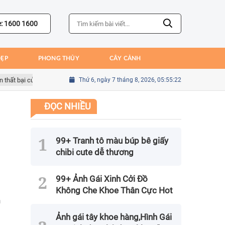
e: 1600 1600
ĐẸP
PHONG THỦY
CÂY CẢNH
ại của Bồ Đào Nha
Sai lầm của Kim Seung-gyu trong trận gặp Mexico t
Thứ 6, ngày 7 tháng 8, 2026, 05:55:24
ĐỌC NHIỀU
99+ Tranh tô màu búp bê giấy
chibi cute dễ thương
99+ Ảnh Gái Xinh Cởi Đồ
Không Che Khoe Thân Cực Hot
h
Ảnh gái tây khoe hàng,Hình Gái