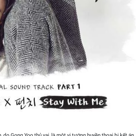
 do Gong Yoo thủ vai, là một vị tướng huyền thoại bị kết án