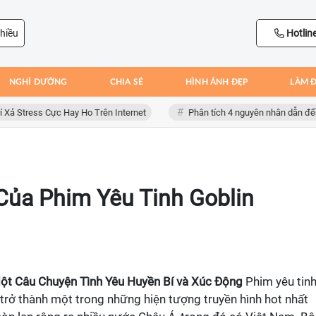
hiều
Hotlin
NGHỈ DƯỠNG
CHIA SẺ
HÌNH ẢNH ĐẸP
LÀM 
ss Cực Hay Ho Trên Internet
Phân tích 4 nguyên nhân dẫn đến thất b
ủa Phim Yêu Tinh Goblin
Một Câu Chuyện Tình Yêu Huyền Bí và Xúc Động
Phim yêu tin
 trở thành một trong những hiện tượng truyền hình hot nhất