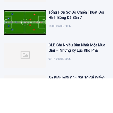
Tổng Hợp Sơ Đồ Chiến Thuật Đội
Hình Bóng Đá Sân 7
16:03 09/03/2026
CLB Ghi Nhiều Bàn Nhất Một Mùa
Giải – Những Kỷ Lục Khó Phá
09:14 01/03/2026
Sự Biến Mất Của "Số 10 Cổ Điển":
Lời Chia Tay Những Nghệ Sĩ Cuối
Cùng
17:10 19/01/2026
Cập Nhật Tin Chuyển Nhượng