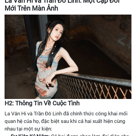
La Vân Hi và Trần Đô Linh: Một Cặp Đôi
Mới Trên Màn Ảnh
H2: Thông Tin Về Cuộc Tình
La Vân Hi và Trần Đô Linh đã chính thức công khai mối
quan hệ của họ, đặc biệt sau khi cả hai xuất hiện cùng
nhau tại một sự kiện: