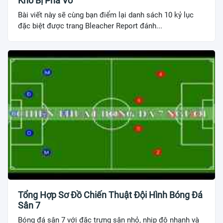
Khó Bị Phá Vỡ
Bài viết này sẽ cùng bạn điểm lại danh sách 10 kỷ lục
đặc biệt được trang Bleacher Report đánh...
Tổng Hợp Sơ Đồ Chiến Thuật Đội Hình Bóng Đá
Sân 7
Bóng đá sân 7 với đặc trưng sân nhỏ, nhịp độ nhanh và